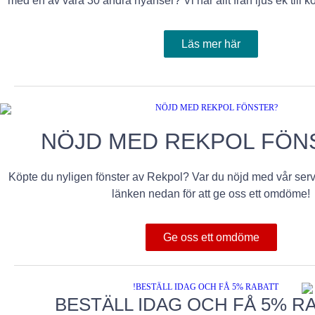
med en av våra 30 andra nyanser? Vi har allt från ljus ek till
Läs mer här
NÖJD MED REKPOL FÖN
Köpte du nyligen fönster av Rekpol? Var du nöjd med vår ser
länken nedan för att ge oss ett omdöme!
Ge oss ett omdöme
BESTÄLL IDAG OCH FÅ 5% RA