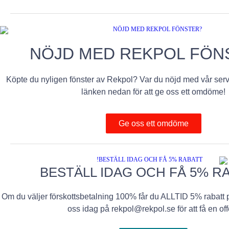
NÖJD MED REKPOL FÖN
Köpte du nyligen fönster av Rekpol? Var du nöjd med vår ser
länken nedan för att ge oss ett omdöme!
Ge oss ett omdöme
BESTÄLL IDAG OCH FÅ 5% RA
Om du väljer förskottsbetalning 100% får du ALLTID 5% rabatt p
oss idag på rekpol@rekpol.se för att få en offe